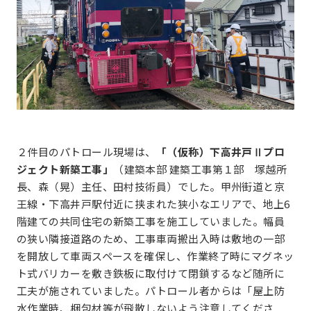
２件目のパトロール現場は、
「（仮称）下高井戸Ⅱプロ
ジェクト新築工事」
（建築本部 建築工事第１部 塚越所
長、森（晃）主任、田村技術員）でした。甲州街道と京
王線・下高井戸駅付近に挟まれた狭小なエリアで、地上6
階建ての共同住宅の新築工事を施工していました。幅員
の狭い隣接道路のため、工事車両搬出入時は敷地の一部
を開放して車両スペースを確保し、作業終了時にマグネッ
ト式バリカーを敷き鉄板に取付けて閉鎖するなど随所に
工夫が施されていました。パトロール者からは「屋上防
水作業時、梱包材等が飛散しないよう注意してくださ