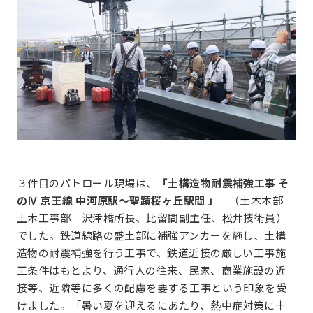
３件目のパトロール現場は、
「土構造物耐震補強工事 そ
のⅣ 京王線 中河原駅～聖蹟桜ヶ丘駅間 」
（土木本部
土木工事部 沢津橋所長、比留間副主任、松井技術員）
でした。鉄道線路の盛土部に補強アンカーを施し、土構
造物の耐震補強を行う工事で、鉄道近接の厳しい工事施
工条件はもとより、通行人の往来、民家、商業施設の近
接等、近隣等に多くの配慮を要する工事という印象を受
けました。「暑い夏を迎えるにあたり、熱中症対策に十