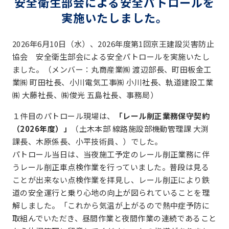
安全衛生部会による安全パトロールを
実施いたしました。
2026年6月10日（水）、2026年度第1回京王建設災害防止
協会 安全衛生部会による安全パトロールを実施いたし
ました。（メンバー：丸商産業㈱ 渡辺部長、町田板金工
業㈱ 町田社長、小川電気工事㈱ 小川社長、軌道建設工業
㈱ 大藤社長、㈱俊光 五島社長、事務局）
１件目のパトロール現場は、
「レール削正業務保守契約
（2026年度）」
（土木本部 線路施設部機動管理課 大渕
課長、木原係長、小平技術員、）でした。
パトロール当日は、当夜施工予定のレール削正業務に伴
うレール削正車点検作業を行っていました。普段は見る
ことが出来ない点検作業を拝見し、レール削正により鉄
道の安全運行と乗り心地の向上が図られていることを理
解しました。「これから気温が上がるので熱中症予防に
取組んでいただき、昼間作業と夜間作業の連続であること