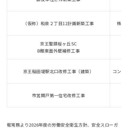
（仮称）和泉２丁目12計画新築工事
株式
京王聖蹟桜ヶ丘SC
B館東面外壁補修工事
京王稲田堤駅北口改修工事（建築）
コンク
市営関戸第一住宅改修工事
堀常務より2026年度の労働安全衛生方針、安全スローガ