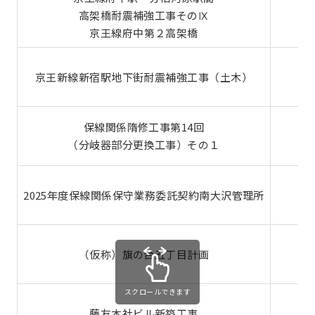
高架橋耐震補強工事そのⅨ
京王線府中第２高架橋
京王新線新宿駅地下街耐震補強工事（土木）
保線関係隋修工事第14回
（分岐器部分更換工事）その１
2025年度保線関係保守業務委託契約南大沢管理所
町
（仮称）旗の台五丁目計画
スクロールできます
藤友本社ビル新築工事